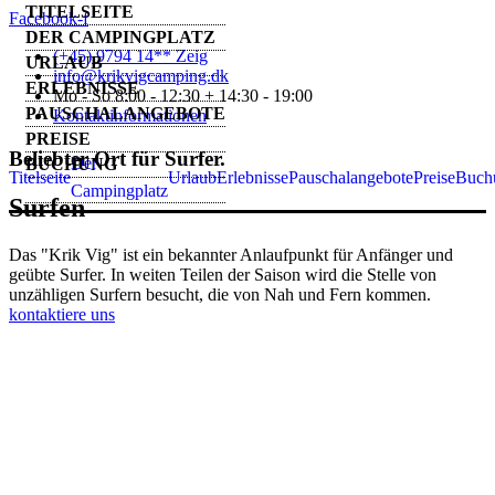
TITELSEITE
Facebook-f
DER CAMPINGPLATZ
(+45) 9794 14** Zeig
URLAUB
info@krikvigcamping.dk
ERLEBNISSE
Mo - So 8:00 - 12:30 + 14:30 - 19:00
PAUSCHALANGEBOTE
Kontaktinformationen
PREISE
Beliebter Ort für Surfer.
Der
BUCHUNG
Titelseite
Urlaub
Erlebnisse
Pauschalangebote
Preise
Buch
Campingplatz
Surfen
Das "Krik Vig" ist ein bekannter Anlaufpunkt für Anfänger und
geübte Surfer. In weiten Teilen der Saison wird die Stelle von
unzähligen Surfern besucht, die von Nah und Fern kommen.
kontaktiere uns