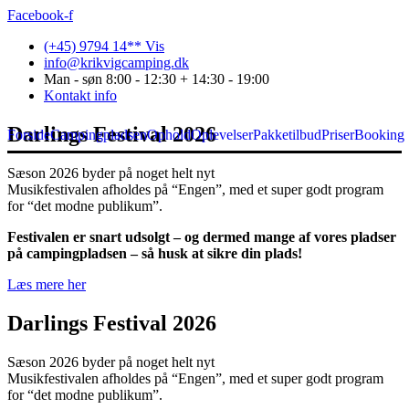
Facebook-f
(+45) 9794 14** Vis
info@krikvigcamping.dk
Man - søn 8:00 - 12:30 + 14:30 - 19:00
Kontakt info
Darlings Festival 2026
Forside
Campingpladsen
Ophold
Oplevelser
Pakketilbud
Priser
Booking
Sæson 2026 byder på noget helt ny
t
Musikfestivalen afholdes på
“
Engen”,
med et super godt program
for
“det modne publikum”.
Fest
i
valen er snart udsolgt
–
og dermed mange af
vores pladser
på campingpladsen – så husk at sikre din plads!
Læs mere her
Darlings Festival 2026
Sæson 2026 byder på noget helt ny
t
Musikfestivalen afholdes på
“
Engen”,
med et super godt program
for
“det modne publikum”.