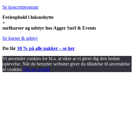
Se koncertprogram
Ferieophold i luksushytte
+
surfkurser og udstyr hos Agger Surf & Events
Se kurser & udstyr
Du får
10 % på alle pakker – se her
Vi anvender cookies for bl.a. at sikre at vi giver dig den bedste
oplevelse. Når du benytter websitet giver du tilladelse til anvendelse
af cookies.
Ok
Læs politik