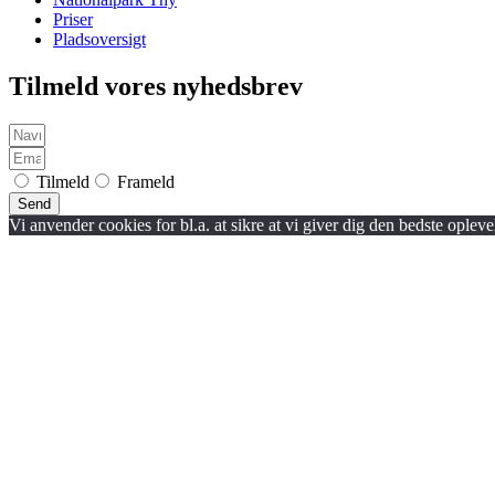
Priser
Pladsoversigt
Tilmeld vores nyhedsbrev
Tilmeld
Frameld
Send
Vi anvender cookies for bl.a. at sikre at vi giver dig den bedste opleve