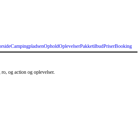
orside
Campingpladsen
Ophold
Oplevelser
Pakketilbud
Priser
Booking
ro, og action og oplevelser.