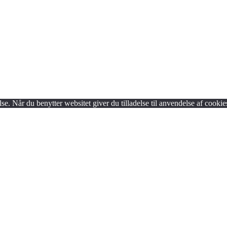
lse. Når du benytter websitet giver du tilladelse til anvendelse af cookie