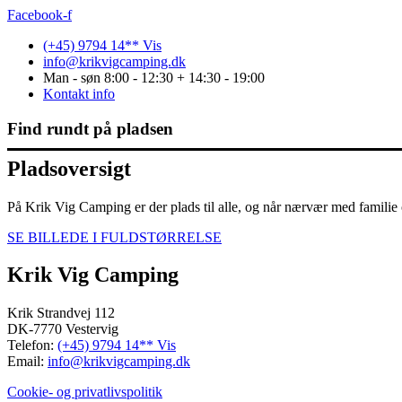
Facebook-f
(+45) 9794 14** Vis
info@krikvigcamping.dk
Man - søn 8:00 - 12:30 + 14:30 - 19:00
Kontakt info
Find rundt på pladsen
Pladsoversigt
På Krik Vig Camping er der plads til alle, og når nærvær med familie o
SE BILLEDE I FULDSTØRRELSE
Krik Vig Camping
Krik Strandvej 112
DK-7770 Vestervig
Telefon:
(+45) 9794 14** Vis
Email:
info@krikvigcamping.dk
Cookie- og privatlivspolitik